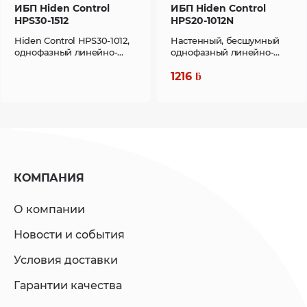
ИБП Hiden Control
ИБП Hiden Control
Выход
HPS30-1512
HPS20-1012N
Hiden Control HPS30-1012,
Настенный, бесшумный
Фазность
1 фаза +заземление
однофазный линейно-
однофазный линейно-
интерактивный источник
интерактивный источник
бесперебойного питания,
бесперебойного питания,
1216
ƃ
Номинальное
220/230/240
подключение внешних
подключение внешних
напряжение, В
АКБ.
АКБ.
Коэффициент
0.9
мощности
Стабильность
±1%
КОМПАНИЯ
напряжения
О компании
Отклонение
±1%, ±2%, ±4%, ±5%, ±10% от
Новости и события
частоты при
номинальной частоты
работе от сети
(настраивается)
Условия доставки
Гарантии качества
Частота при
50/60 ± 0.1
работе от АКБ, Гц