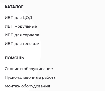
КАТАЛОГ
Крест-фактор
3:1
ИБП для ЦОД
Искажения
≤2% при линейной нагрузке;
ИБП модульные
напряжения,
≤5% при нелинейной
THD
нагрузке
ИБП для сервера
ИБП для телеком
Форма сигнала
Синусоида
Эффективность
≥94%
ПОМОЩЬ
Батарея
Сервис и обслуживание
Напряжение, В
Стандарт 192, Настраивается
Пусконаладочные работы
216/240
Монтаж оборудования
Встроенные АКБ
нет
Ремонт ИБП и их систем
Время
8-10